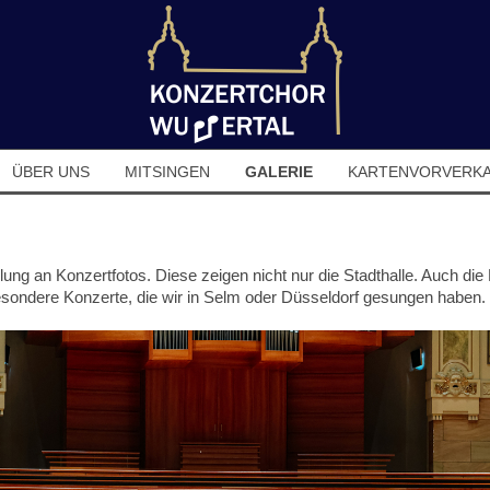
ÜBER UNS
MITSINGEN
GALERIE
KARTENVORVERK
ung an Konzertfotos. Diese zeigen nicht nur die Stadthalle. Auch die
ondere Konzerte, die wir in Selm oder Düsseldorf gesungen haben.